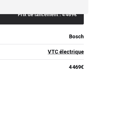
Prix de lancement :
4 469
€
Bosch
VTC électrique
4 469€