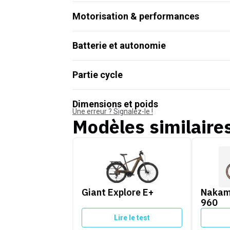
Motorisation & performances
Batterie et autonomie
Partie cycle
Dimensions et poids
Une erreur ? Signalez-le !
Modèles similaire
Giant Explore E+
Nakamur
Giant Explore E+
Nakam
960
Lire le test