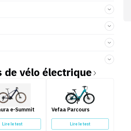
s de
vélo électrique
a e-Summit 960
Vefaa Parcours
ura e-Summit
Vefaa Parcours
Lire le test
Lire le test