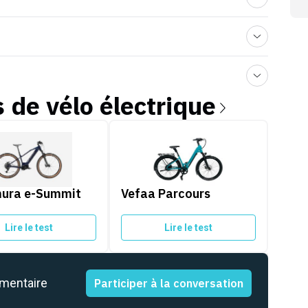
s de
vélo électrique
a e-Summit 960
Vefaa Parcours
ura e-Summit
Vefaa Parcours
Lire le test
Lire le test
mmentaire
Participer à la conversation