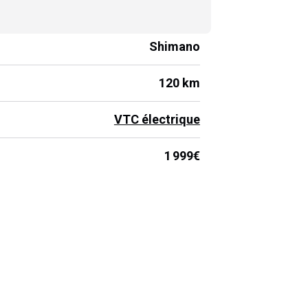
Shimano
120 km
VTC électrique
1 999€