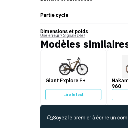
Partie cycle
Dimensions et poids
Une erreur ? Signalez-le !
Modèles similaire
Giant Explore E+
Nakamur
Giant Explore E+
Nakam
960
Lire le test
Soyez le premier à écrire un co