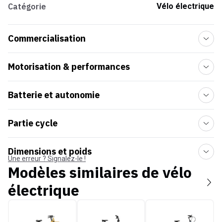
Catégorie
Vélo électrique
Commercialisation
Motorisation & performances
Batterie et autonomie
Partie cycle
Dimensions et poids
Une erreur ? Signalez-le !
Modèles similaires de
vélo
électrique
Gaya L'Original - Le Long
Yuba mini Boda Boda
Vélo de ville Loady