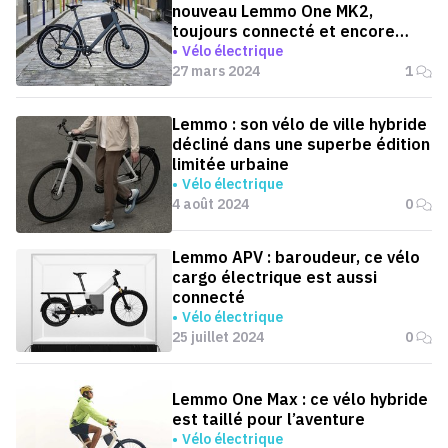
nouveau Lemmo One MK2,
toujours connecté et encore
plus performant !
Vélo électrique
27 mars 2024
1
Lemmo : son vélo de ville hybride
décliné dans une superbe édition
limitée urbaine
Vélo électrique
4 août 2024
0
Lemmo APV : baroudeur, ce vélo
cargo électrique est aussi
connecté
Vélo électrique
25 juillet 2024
0
Lemmo One Max : ce vélo hybride
est taillé pour l’aventure
Vélo électrique