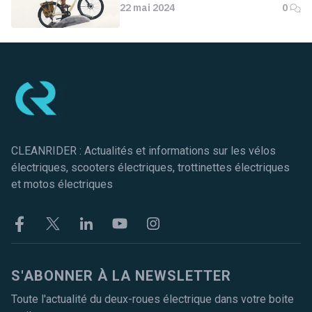
22 mai 2024
0
Pied de page
CLEANRIDER : Actualités et informations sur les vélos
électriques, scooters électriques, trottinettes électriques
et motos électriques
Facebook
Twitter
Linkekin
Youtube
Instagram
S'ABONNER À LA NEWSLETTER
Toute l'actualité du deux-roues électrique dans votre boite