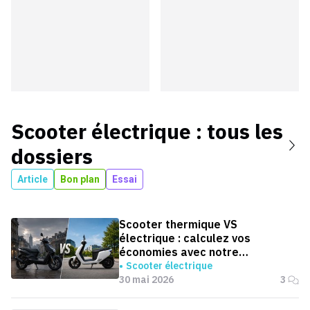
Scooter électrique
: tous les
dossiers
Article
Bon plan
Essai
Scooter thermique VS
électrique : calculez vos
économies avec notre
simulateur
Scooter électrique
30 mai 2026
3