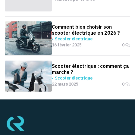
Comment bien choisir son
scooter électrique en 2026 ?
Scooter électrique
16 février 2025
0
Scooter électrique : comment ça
marche ?
Scooter électrique
22 mars 2025
0
Pied de page