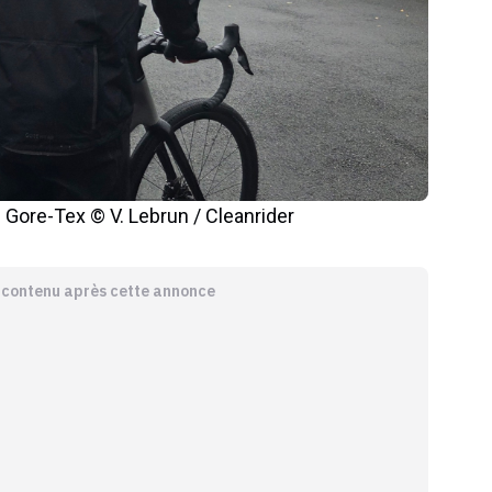
 Gore-Tex © V. Lebrun / Cleanrider
e contenu après cette annonce