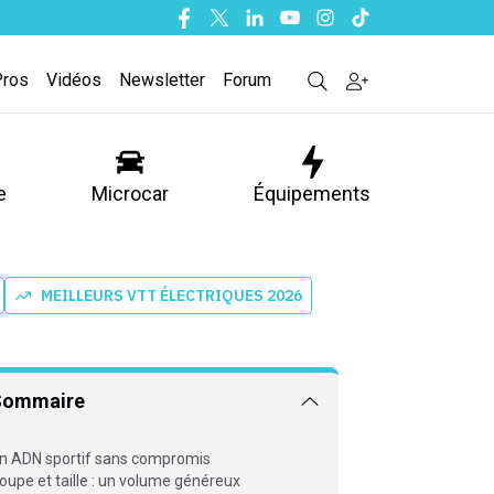
Facebook
Twitter
Linkedin
Youtube
Instagram
Tiktok
Pros
Vidéos
Newsletter
Forum
e
Microcar
Équipements
MEILLEURS VTT ÉLECTRIQUES 2026
Sommaire
n ADN sportif sans compromis
oupe et taille : un volume généreux