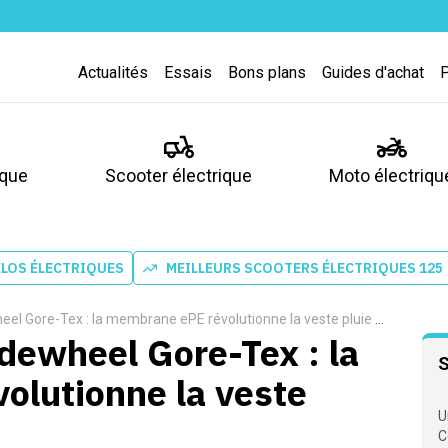
Actualités
Essais
Bons plans
Guides d'achat
ique
Scooter électrique
Moto électriqu
ÉLOS ÉLECTRIQUES
MEILLEURS SCOOTERS ÉLECTRIQUES 125
l Gore-Tex : la membrane ePE révolutionne la veste pluie vélo
dewheel Gore-Tex : la
lutionne la veste
U
C