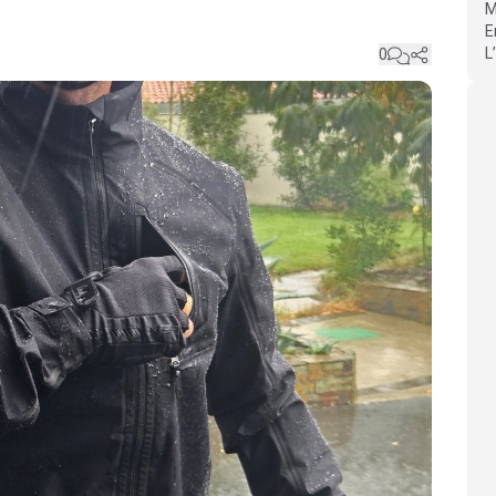
M
E
L
0