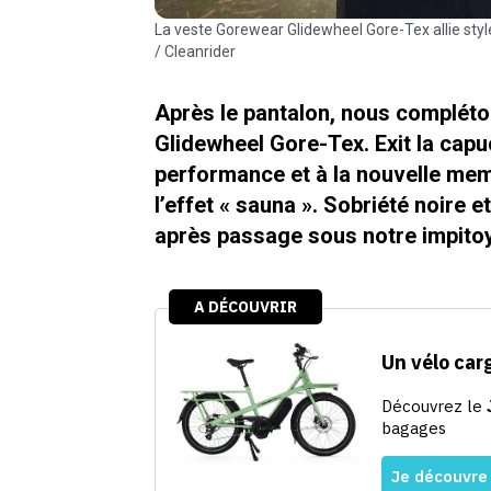
La veste Gorewear Glidewheel Gore-Tex allie style et technicité pour les cyclistes urbains exigeants © V. Lebrun
/ Cleanrider
Après le pantalon, nous compléto
Glidewheel Gore-Tex. Exit la capu
performance et à la nouvelle mem
l’effet « sauna ». Sobriété noire et
après passage sous notre impitoya