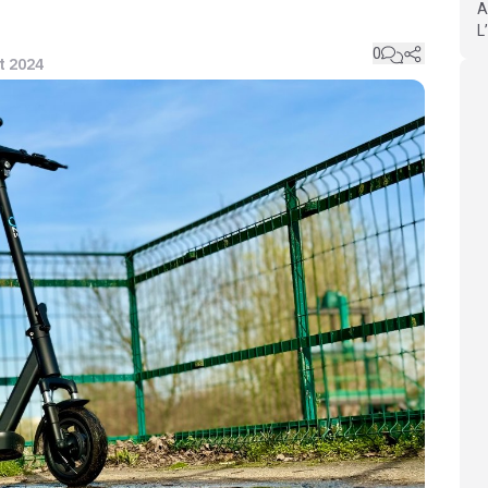
A
L
0
ût 2024