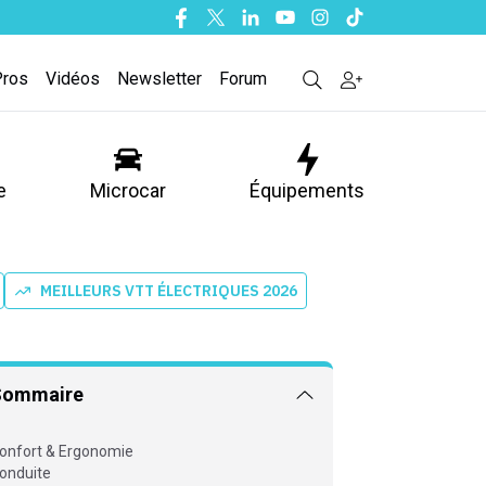
Facebook
Twitter
Linkedin
Youtube
Instagram
Tiktok
Pros
Vidéos
Newsletter
Forum
e
Microcar
Équipements
MEILLEURS VTT ÉLECTRIQUES 2026
Sommaire
onfort & Ergonomie
onduite