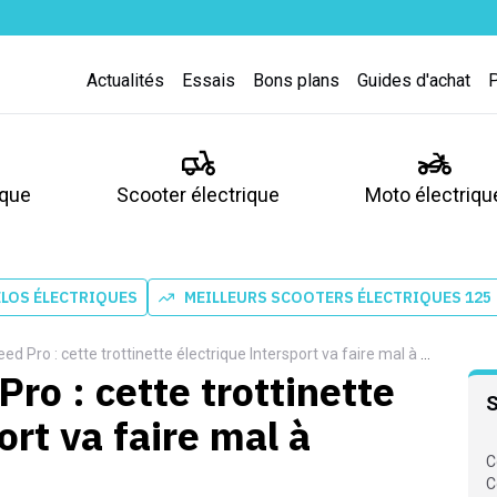
Actualités
Essais
Bons plans
Guides d'achat
ique
Scooter électrique
Moto électriqu
ÉLOS ÉLECTRIQUES
MEILLEURS SCOOTERS ÉLECTRIQUES 125
 Pro : cette trottinette électrique Intersport va faire mal à Xiaomi
ro : cette trottinette
ort va faire mal à
C
C