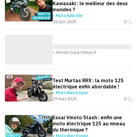
Kawasaki : le meilleur des deux
mondes ?
Moto hybride
18 juin 2025
0
Annonce partenaire
Test Murtas RRX : la moto 125
électrique enfin abordable !
Moto électrique
29 mai 2025
0
Essai Vmoto Stash : enfin une
moto électrique 125 au niveau
du thermique ?
Moto électrique