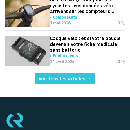
cyclistes : vos données vélo
arrivent sur les compteurs
Garmin
Composants
1 mai 2026
0
Casque vélo : et si votre boucle
devenait votre fiche médicale,
sans batterie
Equipements
24 avril 2026
0
Voir tous les articles
Pied de page