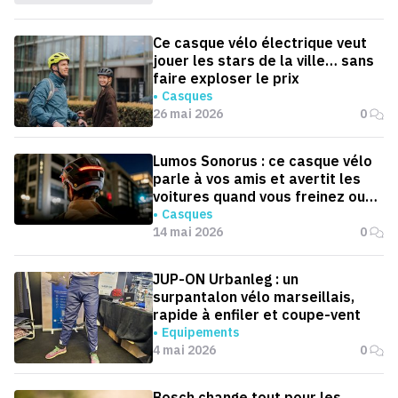
Ce casque vélo électrique veut
jouer les stars de la ville… sans
faire exploser le prix
Casques
26 mai 2026
0
Lumos Sonorus : ce casque vélo
parle à vos amis et avertit les
voitures quand vous freinez ou
tournez
Casques
14 mai 2026
0
JUP-ON Urbanleg : un
surpantalon vélo marseillais,
rapide à enfiler et coupe-vent
Equipements
4 mai 2026
0
Bosch change tout pour les