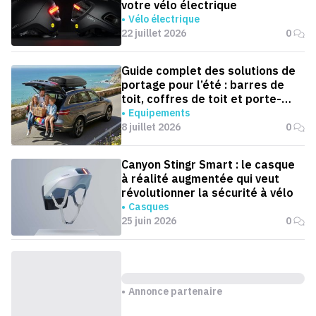
votre vélo électrique
Vélo électrique
22 juillet 2026
0
Guide complet des solutions de
portage pour l’été : barres de
toit, coffres de toit et porte-
vélos
Equipements
8 juillet 2026
0
Canyon Stingr Smart : le casque
à réalité augmentée qui veut
révolutionner la sécurité à vélo
Casques
25 juin 2026
0
Annonce partenaire