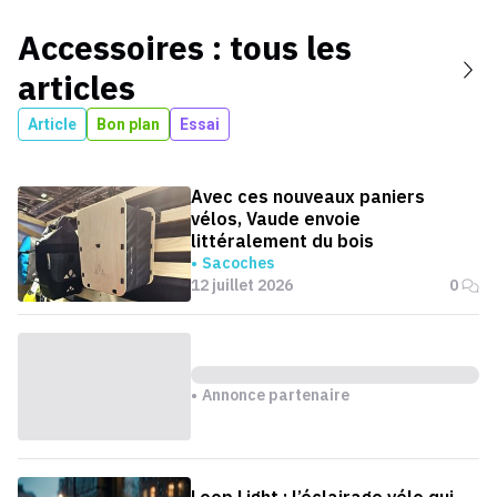
Accessoires
: tous les
articles
Article
Bon plan
Essai
Avec ces nouveaux paniers
vélos, Vaude envoie
littéralement du bois
Sacoches
12 juillet 2026
0
Annonce partenaire