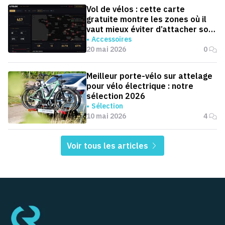
Vol de vélos : cette carte
gratuite montre les zones où il
vaut mieux éviter d’attacher son
vélo ou sa moto
Accessoires
20 mai 2026
0
Meilleur porte-vélo sur attelage
pour vélo électrique : notre
sélection 2026
Sélection
10 mai 2026
4
Voir tous les articles
Pied de page