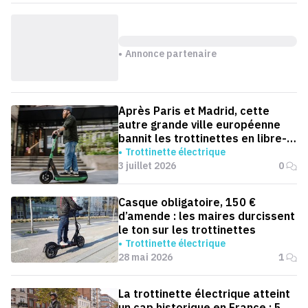
Annonce partenaire
Après Paris et Madrid, cette
autre grande ville européenne
bannit les trottinettes en libre-
service
Trottinette électrique
3 juillet 2026
0
Casque obligatoire, 150 €
d’amende : les maires durcissent
le ton sur les trottinettes
Trottinette électrique
28 mai 2026
1
La trottinette électrique atteint
un cap historique en France : 5