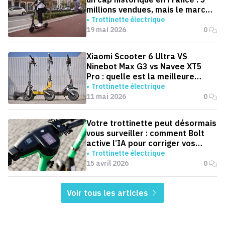
millions vendues, mais le marché
ralentit
Trottinette électrique
19 mai 2026
0
Xiaomi Scooter 6 Ultra VS
Ninebot Max G3 vs Navee XT5
Pro : quelle est la meilleure
trottinette pour aller au boulot ?
Trottinette électrique
11 mai 2026
0
Votre trottinette peut désormais
vous surveiller : comment Bolt
active l’IA pour corriger vos
trajets
Trottinette électrique
15 avril 2026
0
Voir tous les articles