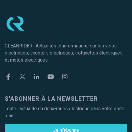
Pied de page
CLEANRIDER : Actualités et informations sur les vélos
électriques, scooters électriques, trottinettes électriques
et motos électriques
Facebook
Twitter
Linkekin
Youtube
Instagram
S'ABONNER À LA NEWSLETTER
Toute l'actualité du deux-roues électrique dans votre boite
mail.
Je m'abonne