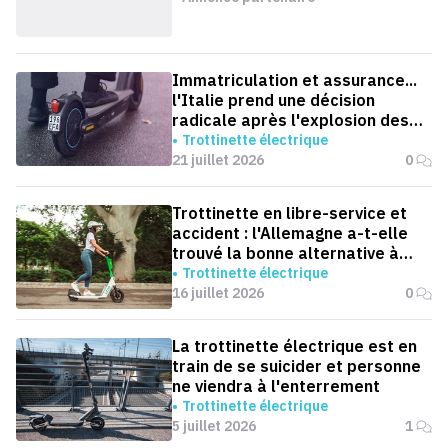
Immatriculation et assurance...
l'Italie prend une décision
radicale après l'explosion des
accidents de trottinettes
Trottinette électrique
21 juillet 2026
0
Trottinette en libre-service et
accident : l'Allemagne a-t-elle
trouvé la bonne alternative à
l'interdiction ?
Trottinette électrique
16 juillet 2026
0
La trottinette électrique est en
train de se suicider et personne
ne viendra à l'enterrement
Trottinette électrique
5 juillet 2026
1