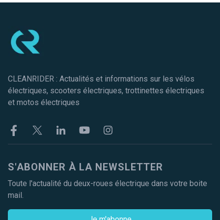
Pied de page
CLEANRIDER : Actualités et informations sur les vélos
électriques, scooters électriques, trottinettes électriques
et motos électriques
Facebook
Twitter
Linkekin
Youtube
Instagram
S'ABONNER À LA NEWSLETTER
Toute l'actualité du deux-roues électrique dans votre boite
mail.
Je m'abonne