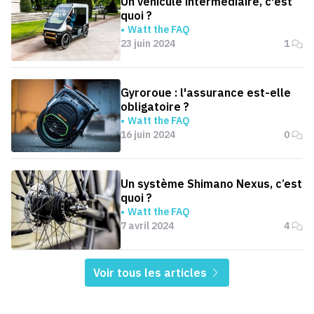
Un véhicule intermédiaire, c'est
quoi ?
Watt the FAQ
23 juin 2024
1
Gyroroue : l'assurance est-elle
obligatoire ?
Watt the FAQ
16 juin 2024
0
Un système Shimano Nexus, c’est
quoi ?
Watt the FAQ
7 avril 2024
4
Voir tous les articles