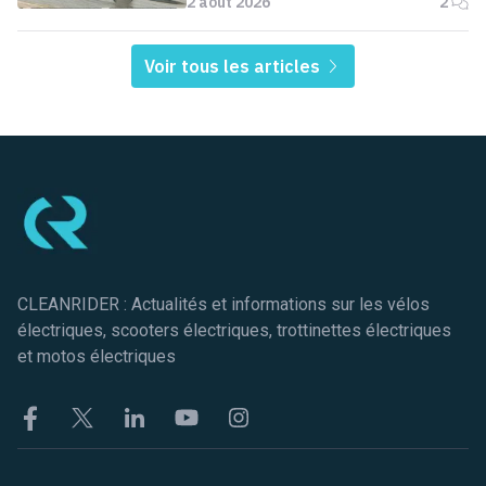
2 août 2026
2
Voir tous les articles
Pied de page
CLEANRIDER : Actualités et informations sur les vélos
électriques, scooters électriques, trottinettes électriques
et motos électriques
Facebook
Twitter
Linkekin
Youtube
Instagram