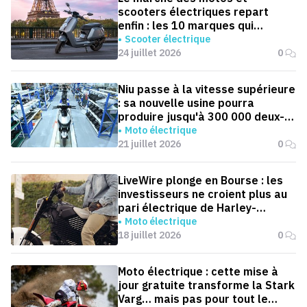
scooters électriques repart
enfin : les 10 marques qui
dominent la France
Scooter électrique
24 juillet 2026
0
Niu passe à la vitesse supérieure
: sa nouvelle usine pourra
produire jusqu'à 300 000 deux-
roues électriques par an
Moto électrique
21 juillet 2026
0
LiveWire plonge en Bourse : les
investisseurs ne croient plus au
pari électrique de Harley-
Davidson
Moto électrique
18 juillet 2026
0
Moto électrique : cette mise à
jour gratuite transforme la Stark
Varg… mais pas pour tout le