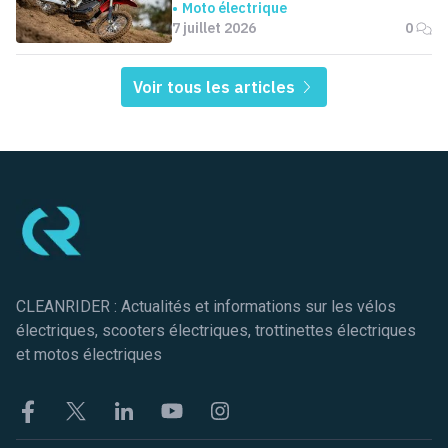
monde
Moto électrique
7 juillet 2026
0
Voir tous les articles
Pied de page
CLEANRIDER : Actualités et informations sur les vélos
électriques, scooters électriques, trottinettes électriques
et motos électriques
Facebook
Twitter
Linkekin
Youtube
Instagram