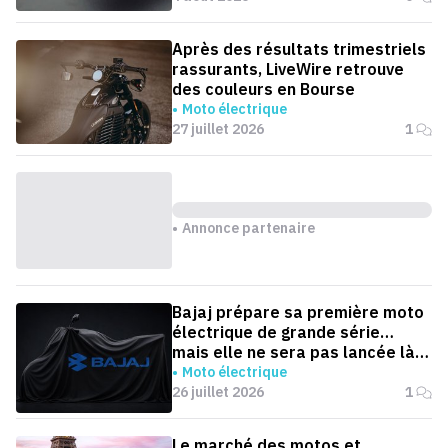
Après des résultats trimestriels
rassurants, LiveWire retrouve
des couleurs en Bourse
Moto électrique
27 juillet 2026
1
Annonce partenaire
Bajaj prépare sa première moto
électrique de grande série…
mais elle ne sera pas lancée là
où on l'attend
Moto électrique
26 juillet 2026
1
Le marché des motos et