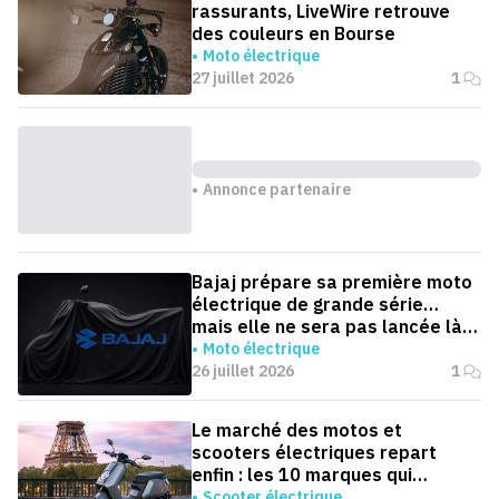
rassurants, LiveWire retrouve
des couleurs en Bourse
Moto électrique
27 juillet 2026
1
Annonce partenaire
Bajaj prépare sa première moto
électrique de grande série…
mais elle ne sera pas lancée là
où on l'attend
Moto électrique
26 juillet 2026
1
Le marché des motos et
scooters électriques repart
enfin : les 10 marques qui
dominent la France
Scooter électrique