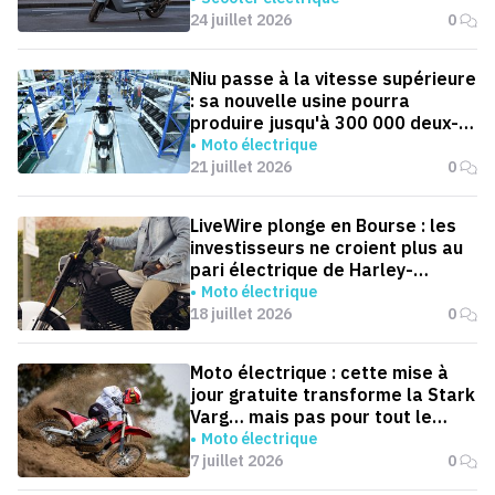
24 juillet 2026
0
Niu passe à la vitesse supérieure
: sa nouvelle usine pourra
produire jusqu'à 300 000 deux-
roues électriques par an
Moto électrique
21 juillet 2026
0
LiveWire plonge en Bourse : les
investisseurs ne croient plus au
pari électrique de Harley-
Davidson
Moto électrique
18 juillet 2026
0
Moto électrique : cette mise à
jour gratuite transforme la Stark
Varg… mais pas pour tout le
monde
Moto électrique
7 juillet 2026
0