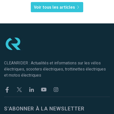
Voir tous les articles
Pied de page
CLEANRIDER : Actualités et informations sur les vélos
électriques, scooters électriques, trottinettes électriques
et motos électriques
Facebook
Twitter
Linkekin
Youtube
Instagram
S'ABONNER À LA NEWSLETTER