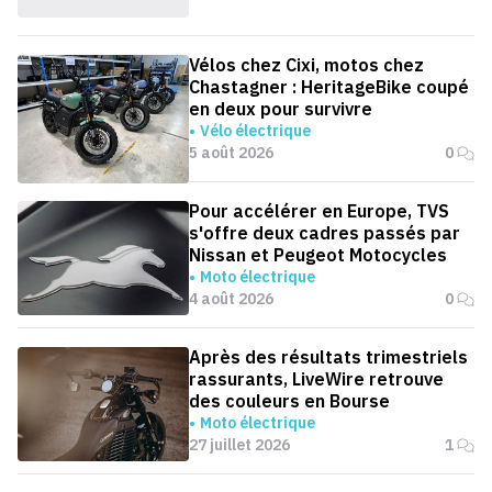
Vélos chez Cixi, motos chez
Chastagner : HeritageBike coupé
en deux pour survivre
Vélo électrique
5 août 2026
0
Pour accélérer en Europe, TVS
s'offre deux cadres passés par
Nissan et Peugeot Motocycles
Moto électrique
4 août 2026
0
Après des résultats trimestriels
rassurants, LiveWire retrouve
des couleurs en Bourse
Moto électrique
27 juillet 2026
1