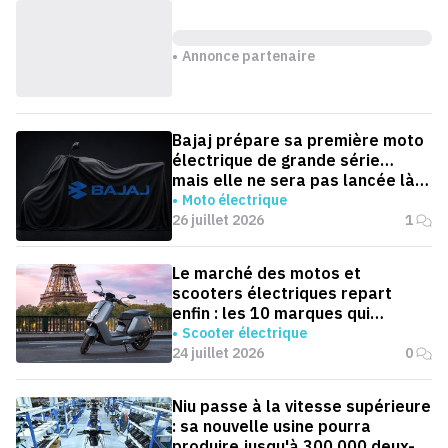
Annonce partenaire
Bajaj prépare sa première moto
électrique de grande série…
mais elle ne sera pas lancée là
où on l'attend
Moto électrique
26 juillet 2026
1
Le marché des motos et
scooters électriques repart
enfin : les 10 marques qui
dominent la France
Scooter électrique
24 juillet 2026
0
Niu passe à la vitesse supérieure
: sa nouvelle usine pourra
produire jusqu'à 300 000 deux-