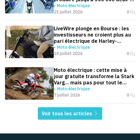
roues électriques par an
Moto électrique
21 juillet 2026
0
LiveWire plonge en Bourse : les
investisseurs ne croient plus au
pari électrique de Harley-
Davidson
Moto électrique
18 juillet 2026
0
Moto électrique : cette mise à
jour gratuite transforme la Stark
Varg… mais pas pour tout le
monde
Moto électrique
7 juillet 2026
0
Voir tous les articles
Pied de page