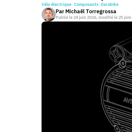
Vélo électrique
Composants
Eurobike
Par
Michaël Torregrossa
Publié le
24 juin 2026
, modifié le 25 jui