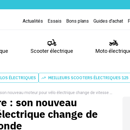
Actualités
Essais
Bons plans
Guides d'achat
ique
Scooter électrique
Moto électriqu
ÉLOS ÉLECTRIQUES
MEILLEURS SCOOTERS ÉLECTRIQUES 125
n nouveau moteur pour vélo électrique change de vitesse en 0,1 seconde
re : son nouveau
électrique change de
conde