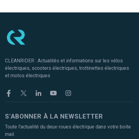
Pied de page
CLEANRIDER : Actualités et informations sur les vélos
électriques, scooters électriques, trottinettes électriques
et motos électriques
Facebook
Twitter
Linkekin
Youtube
Instagram
S'ABONNER À LA NEWSLETTER
Toute l'actualité du deux-roues électrique dans votre boite
mail.