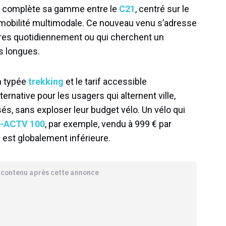
do complète sa gamme entre le
C21
, centré sur le
 mobilité multimodale. Ce nouveau venu s’adresse
tres quotidiennement ou qui cherchent un
s longues.
n typée
trekking
et le tarif accessible
native pour les usagers qui alternent ville,
és, sans exploser leur budget vélo. Un vélo qui
E-ACTV 100
, par exemple, vendu à 999 € par
 est globalement inférieure.
e contenu après cette annonce