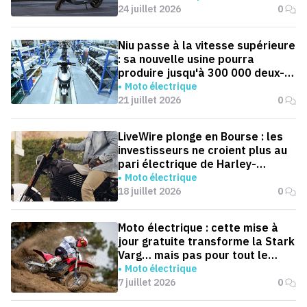
24 juillet 2026
0
Niu passe à la vitesse supérieure
: sa nouvelle usine pourra
produire jusqu'à 300 000 deux-
roues électriques par an
Moto électrique
21 juillet 2026
0
LiveWire plonge en Bourse : les
investisseurs ne croient plus au
pari électrique de Harley-
Davidson
Moto électrique
18 juillet 2026
0
Moto électrique : cette mise à
jour gratuite transforme la Stark
Varg… mais pas pour tout le
monde
Moto électrique
7 juillet 2026
0