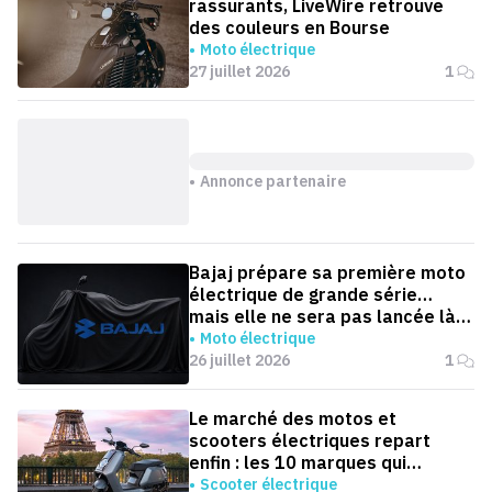
rassurants, LiveWire retrouve
des couleurs en Bourse
Moto électrique
27 juillet 2026
1
Annonce partenaire
Bajaj prépare sa première moto
électrique de grande série…
mais elle ne sera pas lancée là
où on l'attend
Moto électrique
26 juillet 2026
1
Le marché des motos et
scooters électriques repart
enfin : les 10 marques qui
dominent la France
Scooter électrique