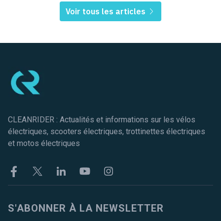
Voir tous les articles
Pied de page
CLEANRIDER : Actualités et informations sur les vélos
électriques, scooters électriques, trottinettes électriques
et motos électriques
Facebook
Twitter
Linkekin
Youtube
Instagram
S'ABONNER À LA NEWSLETTER