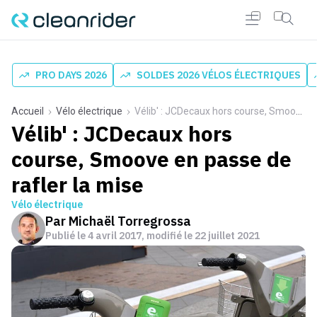
PRO DAYS 2026
SOLDES 2026 VÉLOS ÉLECTRIQUES
Accueil
Vélo électrique
Vélib' : JCDecaux hors course, Smoove en passe de rafler la mise
Vélib' : JCDecaux hors
course, Smoove en passe de
rafler la mise
Vélo électrique
Par
Michaël Torregrossa
Publié le
4 avril 2017
, modifié le 22 juillet 2021