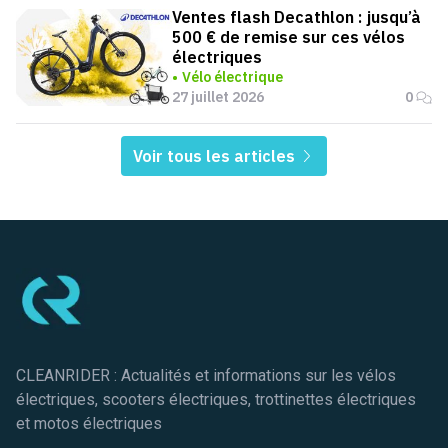
Ventes flash Decathlon : jusqu’à
500 € de remise sur ces vélos
électriques
Vélo électrique
27 juillet 2026
0
Voir tous les articles
Pied de page
CLEANRIDER : Actualités et informations sur les vélos
électriques, scooters électriques, trottinettes électriques
et motos électriques