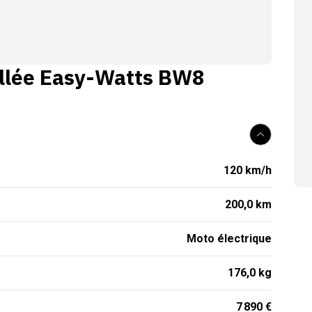
llée
Easy-Watts BW8
120 km/h
200,0 km
Moto électrique
176,0 kg
7 890 €