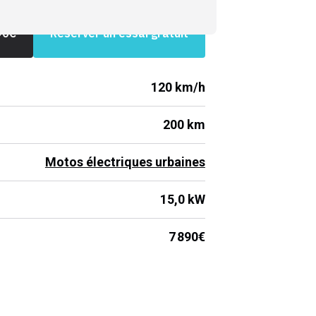
90
€
Réserver un essai gratuit
120 km/h
200 km
Motos électriques urbaines
15,0 kW
7 890€