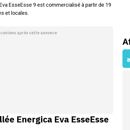
 Eva EsseEsse 9 est commercialisé à partir de 19
 et locales.
e contenu après cette annonce
A
llée
Energica Eva EsseEsse