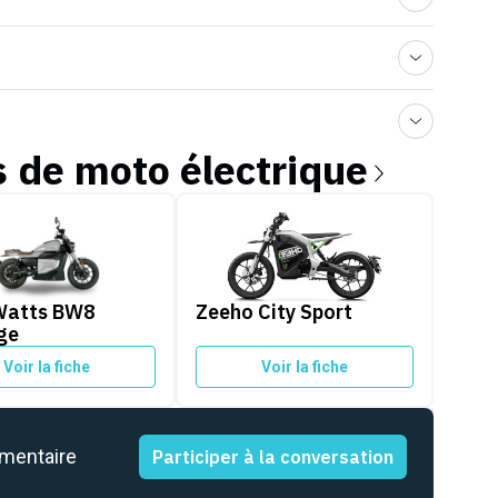
s de
moto électrique
tts BW8 Heritage
Zeeho City Sport
Watts BW8
Zeeho City Sport
ge
Voir la fiche
Voir la fiche
mmentaire
Participer à la conversation