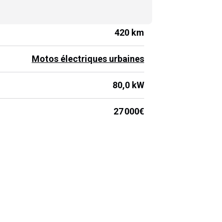
200 km/h
420 km
Motos électriques urbaines
80,0 kW
27 000€