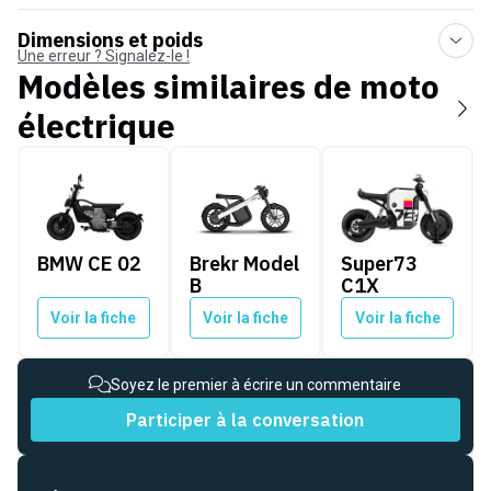
Dimensions et poids
Une erreur ? Signalez-le !
Modèles similaires de
moto
électrique
BMW CE 02
Brekr Model B
Super73 C1X
BMW CE 02
Brekr Model
Super73
B
C1X
Voir la fiche
Voir la fiche
Voir la fiche
Soyez le premier à écrire un commentaire
Participer à la conversation