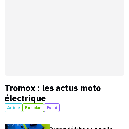
Tromox
: les actus
moto
électrique
Article
Bon plan
Essai
Tromox dégaine sa nouvelle