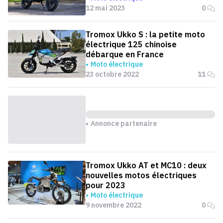
12 mai 2023
0
Tromox Ukko S : la petite moto
électrique 125 chinoise
débarque en France
Moto électrique
23 octobre 2022
11
Annonce partenaire
Tromox Ukko AT et MC10 : deux
nouvelles motos électriques
pour 2023
Moto électrique
9 novembre 2022
0