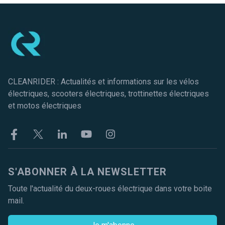
Pied de page
CLEANRIDER : Actualités et informations sur les vélos
électriques, scooters électriques, trottinettes électriques
et motos électriques
Facebook
Twitter
Linkekin
Youtube
Instagram
S'ABONNER À LA NEWSLETTER
Toute l'actualité du deux-roues électrique dans votre boite
mail.