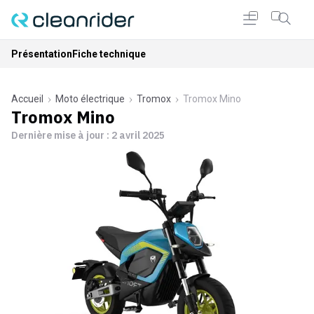
Présentation
Fiche technique
Accueil
Moto électrique
Tromox
Tromox Mino
Tromox Mino
Dernière mise à jour :
2 avril 2025