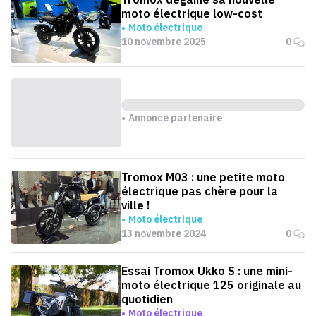
moto électrique low-cost
Moto électrique
10 novembre 2025
0
Annonce partenaire
Tromox M03 : une petite moto
électrique pas chère pour la
ville !
Moto électrique
13 novembre 2024
0
Essai Tromox Ukko S : une mini-
moto électrique 125 originale au
quotidien
Moto électrique