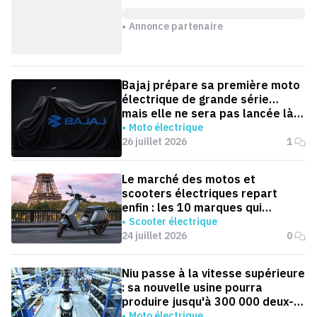
Annonce partenaire
Bajaj prépare sa première moto
électrique de grande série…
mais elle ne sera pas lancée là
où on l'attend
Moto électrique
26 juillet 2026
1
Le marché des motos et
scooters électriques repart
enfin : les 10 marques qui
dominent la France
Scooter électrique
24 juillet 2026
0
Niu passe à la vitesse supérieure
: sa nouvelle usine pourra
produire jusqu'à 300 000 deux-
roues électriques par an
Moto électrique