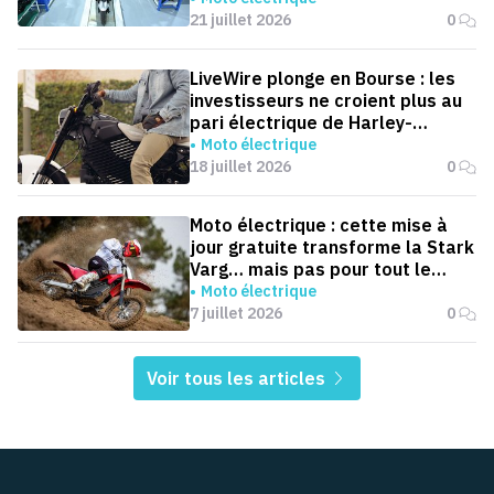
21 juillet 2026
0
LiveWire plonge en Bourse : les
investisseurs ne croient plus au
pari électrique de Harley-
Davidson
Moto électrique
18 juillet 2026
0
Moto électrique : cette mise à
jour gratuite transforme la Stark
Varg… mais pas pour tout le
monde
Moto électrique
7 juillet 2026
0
Voir tous les articles
Pied de page