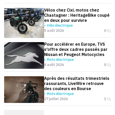
Vélos chez Cixi, motos chez
Chastagner : HeritageBike coupé
en deux pour survivre
Vélo électrique
5 août 2026
0
Pour accélérer en Europe, TVS
s'offre deux cadres passés par
Nissan et Peugeot Motocycles
Moto électrique
4 août 2026
0
Après des résultats trimestriels
rassurants, LiveWire retrouve
des couleurs en Bourse
Moto électrique
27 juillet 2026
1