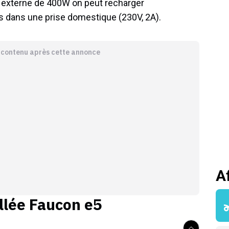
r externe de 400W on peut recharger
s dans une prise domestique (230V, 2A).
e contenu après cette annonce
A
llée
Faucon e5