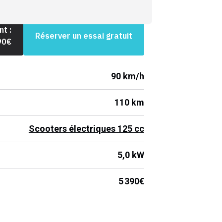
t :
Réserver un essai gratuit
90
€
90 km/h
110 km
Scooters électriques 125 cc
5,0 kW
5 390€