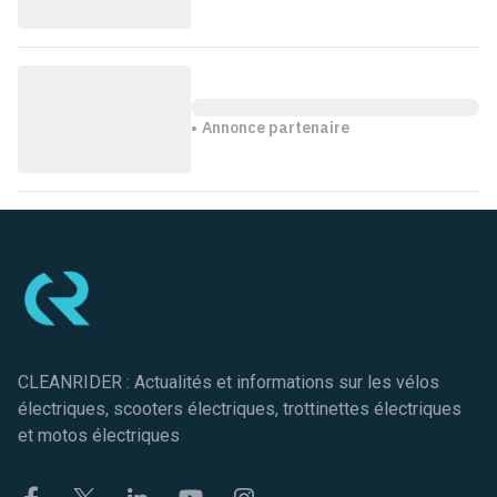
Annonce partenaire
Pied de page
CLEANRIDER : Actualités et informations sur les vélos
électriques, scooters électriques, trottinettes électriques
et motos électriques
Facebook
Twitter
Linkekin
Youtube
Instagram