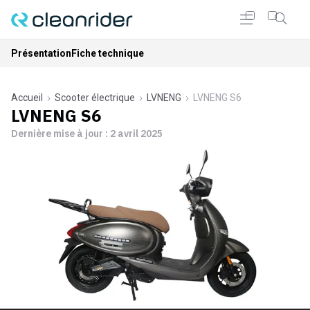
Présentation
Fiche technique
Accueil
Scooter électrique
LVNENG
LVNENG S6
LVNENG S6
Dernière mise à jour :
2 avril 2025