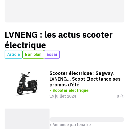
LVNENG
: les actus
scooter
électrique
Article
Bon plan
Essai
Scooter électrique : Segway,
LVNENG… Scoot Elect lance ses
promos d’été
Scooter électrique
19 juillet 2024
0
Annonce partenaire