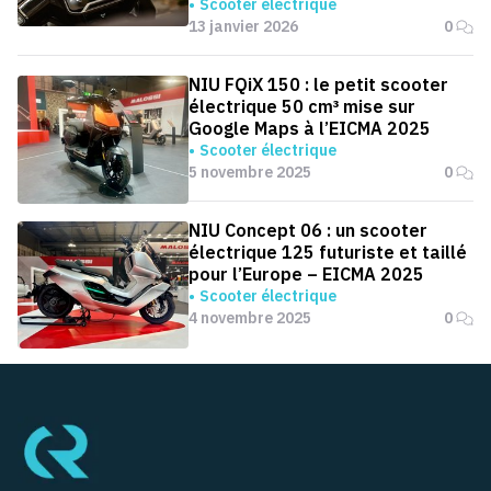
Scooter électrique
13 janvier 2026
0
NIU FQiX 150 : le petit scooter
électrique 50 cm³ mise sur
Google Maps à l’EICMA 2025
Scooter électrique
5 novembre 2025
0
NIU Concept 06 : un scooter
électrique 125 futuriste et taillé
pour l’Europe – EICMA 2025
Scooter électrique
4 novembre 2025
0
Pied de page