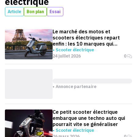
électrique
Article
Bon plan
Essai
Le marché des motos et
scooters électriques repart
enfin : les 10 marques qui
dominent la France
Scooter électrique
24 juillet 2026
0
Annonce partenaire
Ce petit scooter électrique
embarque une techno auto qui
pourrait vite se généraliser
Scooter électrique
26 mars 2026
0