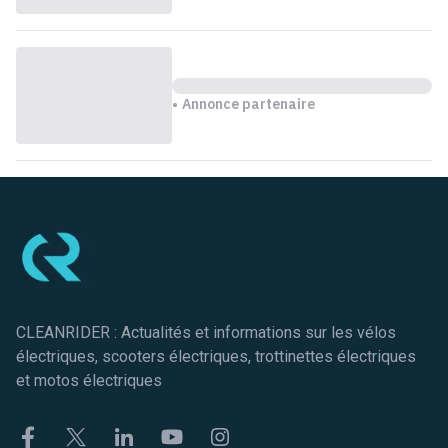
Annonce partenaire
Pied de page
CLEANRIDER : Actualités et informations sur les vélos
électriques, scooters électriques, trottinettes électriques
et motos électriques
Facebook
Twitter
Linkekin
Youtube
Instagram