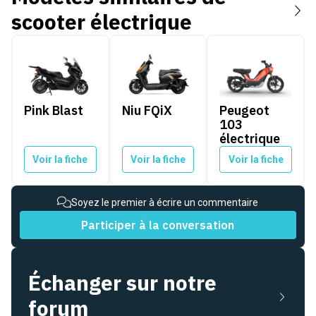
scooter électrique
Pink Blast
Niu FQiX
Peugeot 103 électr
Pink Blast
Niu FQiX
Peugeot
103
électrique
Voir la fiche
Voir la fiche
Voir la fiche
Soyez le premier à écrire un commentaire
Participer à la conversation
Échanger sur notre
forum