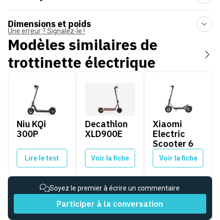
Dimensions et poids
Une erreur ? Signalez-le !
Modèles similaires de
trottinette électrique
Niu KQi 300P
Decathlon XLD900E
Xiaomi Electric Sco
Niu KQi
Decathlon
Xiaomi
300P
XLD900E
Electric
Scooter 6
Lire le test
Voir la fiche
Voir la fiche
Soyez le premier à écrire un commentaire
Participer à la conversation