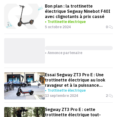
Bon plan : la trottinette
électrique Segway Ninebot F40I
avec clignotants à prix cassé
Trottinette électrique
5 octobre 2024
0
Annonce partenaire
Essai Segway ZT3 Pro E : Une
trottinette électrique au look
ravageur et à la puissance
redoutable
Trottinette électrique
13 septembre 2024
2
Segway ZT3 Pro E : cette
trottinette électrique tout-