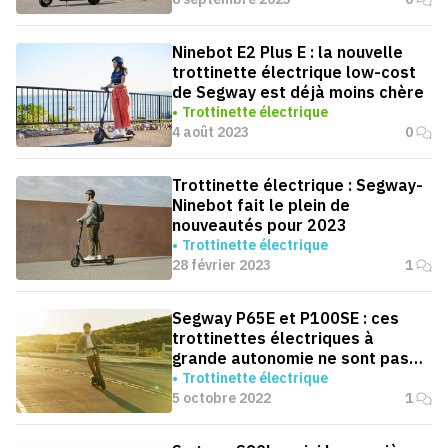
Ninebot E2 Plus E : la nouvelle
trottinette électrique low-cost
de Segway est déjà moins chère
Trottinette électrique
4 août 2023
0
Trottinette électrique : Segway-
Ninebot fait le plein de
nouveautés pour 2023
Trottinette électrique
28 février 2023
1
Segway P65E et P100SE : ces
trottinettes électriques à
grande autonomie ne sont pas
données !
Trottinette électrique
5 octobre 2022
1