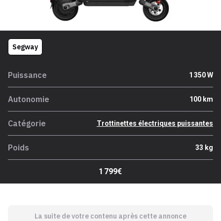
Segway
Puissance
1 350 W
Autonomie
100 km
Catégorie
Trottinettes électriques puissantes
Poids
33 kg
1 799€
La suite de votre contenu après cette annonce