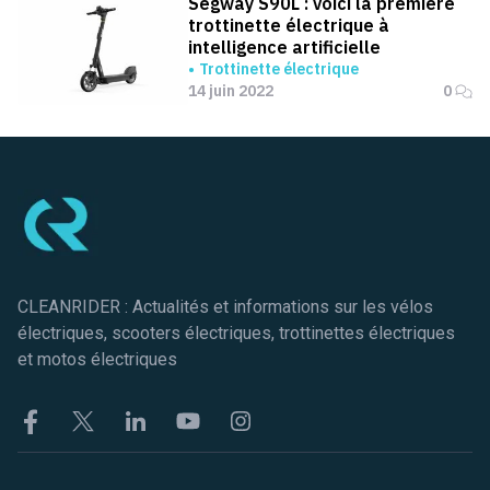
Segway S90L : voici la première
trottinette électrique à
intelligence artificielle
Trottinette électrique
14 juin 2022
0
Pied de page
CLEANRIDER : Actualités et informations sur les vélos
électriques, scooters électriques, trottinettes électriques
et motos électriques
Facebook
Twitter
Linkekin
Youtube
Instagram