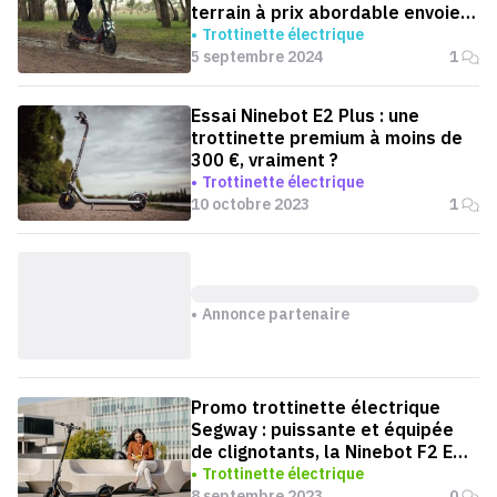
terrain à prix abordable envoie
du lourd
Trottinette électrique
5 septembre 2024
1
Essai Ninebot E2 Plus : une
trottinette premium à moins de
300 €, vraiment ?
Trottinette électrique
10 octobre 2023
1
Annonce partenaire
Promo trottinette électrique
Segway : puissante et équipée
de clignotants, la Ninebot F2 E
est à -12 %
Trottinette électrique
8 septembre 2023
0