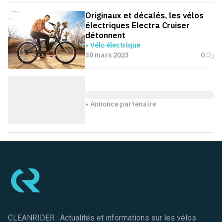
Originaux et décalés, les vélos
électriques Electra Cruiser
détonnent
Vélo électrique
30 mars 2023
0
Annonce partenaire
Pied de page
CLEANRIDER : Actualités et informations sur les vélos