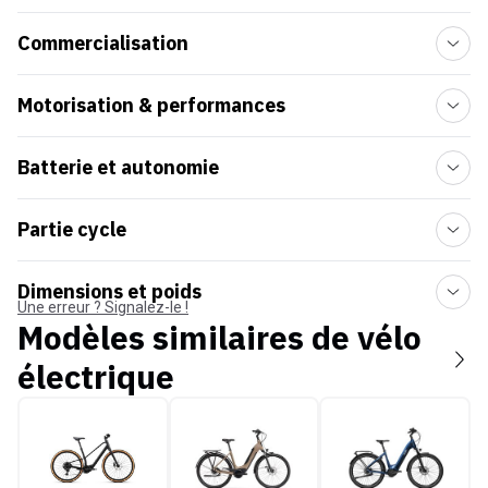
Commercialisation
Motorisation & performances
Batterie et autonomie
Partie cycle
Dimensions et poids
Une erreur ? Signalez-le !
Modèles similaires de
vélo
électrique
Orbea Carpe 2027
Winora Tria N8f E
O2Feel Duma