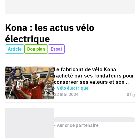
Kona
: les actus
vélo
électrique
Article
Bon plan
Essai
Le fabricant de vélo Kona
racheté par ses fondateurs pour
conserver ses valeurs et son
idéologie
Vélo électrique
22 mai 2024
0
Annonce partenaire