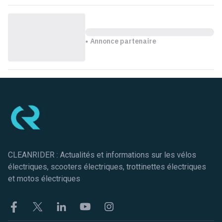
Annonce partenaire
Pied de page
CLEANRIDER : Actualités et informations sur les vélos
électriques, scooters électriques, trottinettes électriques
et motos électriques
Facebook
Twitter
Linkekin
Youtube
Instagram