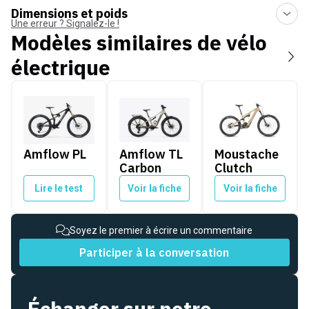
Dimensions et poids
Une erreur ? Signalez-le !
Modèles similaires de
vélo
électrique
Amflow PL
Amflow TL Carbon
Moustache Clutch
Amflow PL
Amflow TL
Moustache
Carbon
Clutch
Lire le test
Voir la fiche
Voir la fiche
Soyez le premier à écrire un commentaire
Participer à la conversation
Échanger sur notre