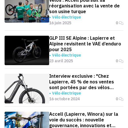
Vélos : Accell poursuit sa
réorganisation avec la vente de
son usine turque
Vélo électrique
16 juin 2025
0
GLP III SE Alpine : Lapierre et
Alpine revisitent le VAE d’enduro
pour 2025
Vélo électrique
23 avril 2025
0
Interview exclusive : "Chez
Lapierre, 45 % de nos ventes
sont portées par des vélos
électriques"
Vélo électrique
16 octobre 2024
0
Accell (Lapierre, Winora) sur la
voie du succès : nouvelle
gouvernance, innovations et