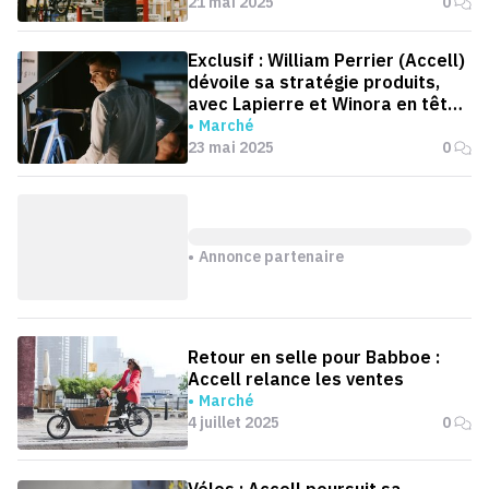
21 mai 2025
0
Exclusif : William Perrier (Accell)
dévoile sa stratégie produits,
avec Lapierre et Winora en têtes
d’affiche
Marché
23 mai 2025
0
Annonce partenaire
Retour en selle pour Babboe :
Accell relance les ventes
Marché
4 juillet 2025
0