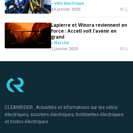
retour en force dans l’univers
Vélo électrique
des vélos électriques
14 janvier 2025
0
Lapierre et Winora reviennent en
force : Accell voit l’avenir en
grand
Marché
1 janvier 2025
0
Pied de page
CLEANRIDER : Actualités et informations sur les vélos
électriques, scooters électriques, trottinettes électriques
et motos électriques