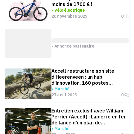
moins de 1700 € !
Vélo électrique
26 novembre 2025
0
Annonce partenaire
Accell restructure son site
d’Heerenveen : un hub
d’innovation, 160 postes
supprimés
Marché
27 août 2025
0
Entretien exclusif avec William
Perrier (Accell) : Lapierre en fer
de lance d’un plan de
reconquête
Marché