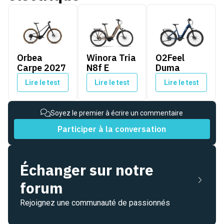
Orbea Carpe 2027
Winora Tria N8f E
O2Feel Duma
Orbea
Winora Tria
O2Feel
Carpe 2027
N8f E
Duma
Lire le test
Lire le test
Lire le test
Soyez le premier à écrire un commentaire
Participer à la conversation
Échanger sur notre
forum
Rejoignez une communauté de passionnés