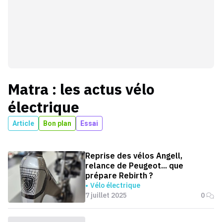
Matra
: les actus
vélo
électrique
Article
Bon plan
Essai
Reprise des vélos Angell,
relance de Peugeot... que
prépare Rebirth ?
Vélo électrique
7 juillet 2025
0