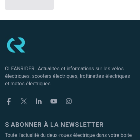
Pied de page
CLEANRIDER : Actualités et informations sur les vélos
électriques, scooters électriques, trottinettes électriques
et motos électriques
Facebook
Twitter
Linkekin
Youtube
Instagram
S'ABONNER À LA NEWSLETTER
Toute l'actualité du deux-roues électrique dans votre boite