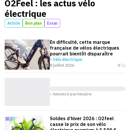
O2Feel
: les actus
vélo
électrique
Article
Bon plan
Essai
En difficulté, cette marque
française de vélos électriques
pourrait bientôt disparaître
Vélo électrique
8 juillet 2026
0
Annonce partenaire
Soldes d’hiver 2026 : O2feel
casse le prix de son vélo
électrique premium à 1 599 €