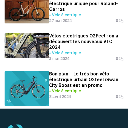
électrique unique pour Roland-
Garros
Vélo électrique
27 mai 2024
0
Vélos électriques O2Feel : on a
découvert les nouveaux VTC
2024
Vélo électrique
3 mai 2024
0
Bon plan – Le très bon vélo
électrique urbain O2feel iSwan
City Boost est en promo
Vélo électrique
8 avril 2024
0
Pied de page