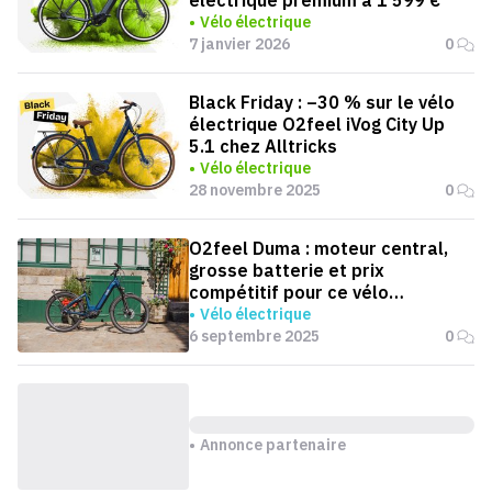
Vélo électrique
7 janvier 2026
0
Black Friday : –30 % sur le vélo
électrique O2feel iVog City Up
5.1 chez Alltricks
Vélo électrique
28 novembre 2025
0
O2feel Duma : moteur central,
grosse batterie et prix
compétitif pour ce vélo
électrique urbain
Vélo électrique
6 septembre 2025
0
Annonce partenaire