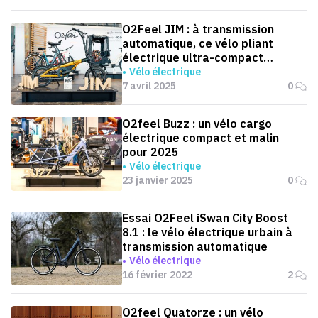
O2Feel JIM : à transmission
automatique, ce vélo pliant
électrique ultra-compact
s'attaque à Brompton
Vélo électrique
7 avril 2025
0
O2feel Buzz : un vélo cargo
électrique compact et malin
pour 2025
Vélo électrique
23 janvier 2025
0
Essai O2Feel iSwan City Boost
8.1 : le vélo électrique urbain à
transmission automatique
Vélo électrique
16 février 2022
2
O2feel Quatorze : un vélo