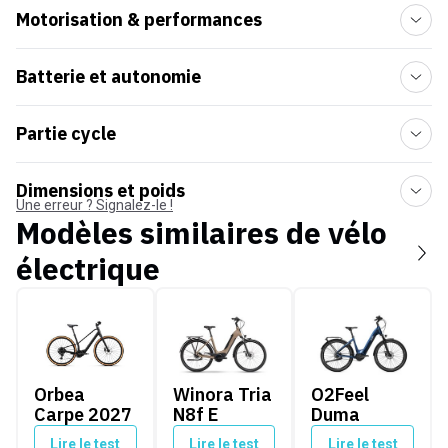
Motorisation & performances
Batterie et autonomie
Partie cycle
Dimensions et poids
Une erreur ? Signalez-le !
Modèles similaires de
vélo
électrique
Orbea Carpe 2027
Winora Tria N8f E
O2Feel Duma
Orbea
Winora Tria
O2Feel
Carpe 2027
N8f E
Duma
Lire le test
Lire le test
Lire le test