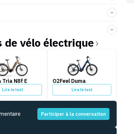
s de
vélo électrique
ria N8f E
O2Feel Duma
 Tria N8f E
O2Feel Duma
Lire le test
Lire le test
mmentaire
Participer à la conversation