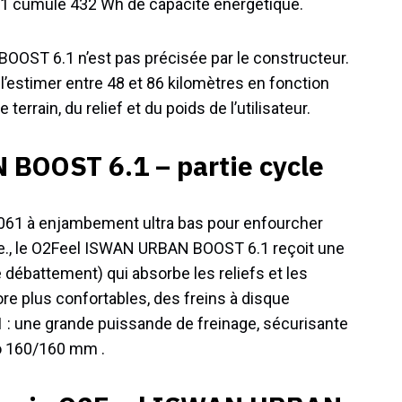
1 cumule 432 Wh de capacité énergétique.
OST 6.1 n’est pas précisée par le constructeur.
l’estimer entre 48 et 86 kilomètres en fonction
errain, du relief et du poids de l’utilisateur.
BOOST 6.1 – partie cycle
061 à enjambement ultra bas pour enfourcher
ape., le O2Feel ISWAN URBAN BOOST 6.1 reçoit une
ébattement) qui absorbe les reliefs et les
ore plus confortables, des freins à disque
: une grande puissande de freinage, sécurisante
no 160/160 mm .