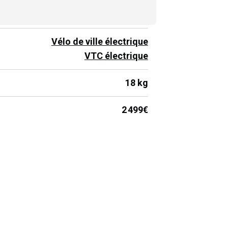
110 km
Vélo de ville électrique
VTC électrique
18 kg
2 499€