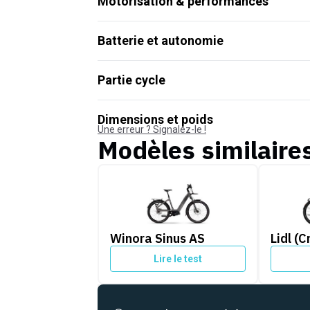
Motorisation & performances
Batterie et autonomie
Partie cycle
Dimensions et poids
Une erreur ? Signalez-le !
Modèles similaire
Winora Sinus AS
Lidl (Cri
Winora Sinus AS
Lidl (C
Lire le test