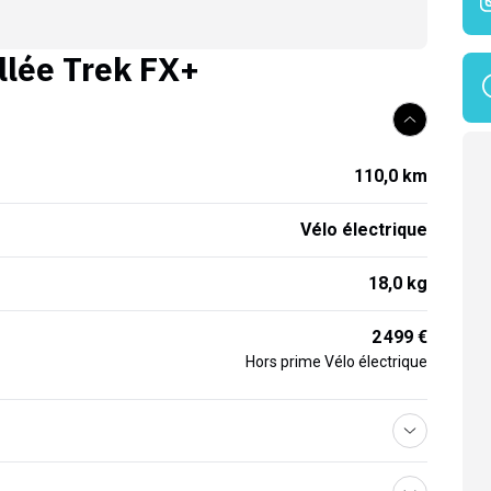
llée
Trek FX+
110,0 km
Vélo électrique
18,0 kg
2 499 €
Hors prime Vélo électrique