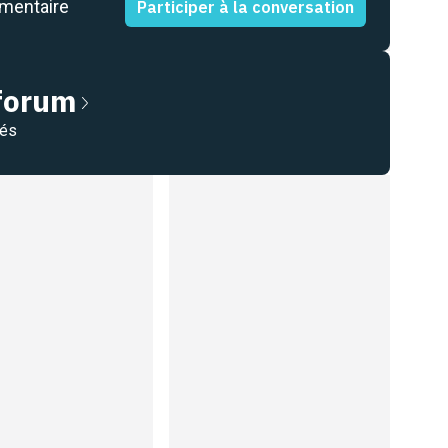
mmentaire
Participer à la conversation
 forum
nés