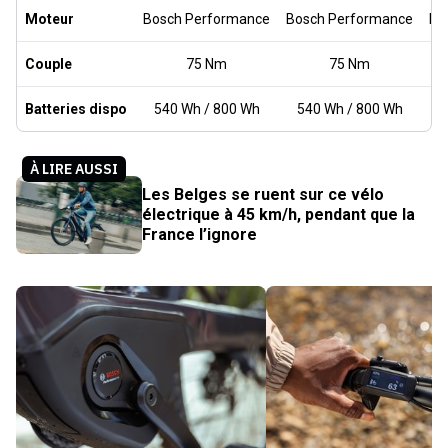
Moteur
Bosch Performance
Bosch Performance
Bo
Couple
75 Nm
75 Nm
Batteries dispo
540 Wh / 800 Wh
540 Wh / 800 Wh
À LIRE AUSSI
Les Belges se ruent sur ce vélo
électrique à 45 km/h, pendant que la
France l’ignore