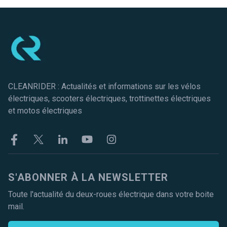
Pied de page
CLEANRIDER : Actualités et informations sur les vélos
électriques, scooters électriques, trottinettes électriques
et motos électriques
Facebook
Twitter
Linkekin
Youtube
Instagram
S'ABONNER À LA NEWSLETTER
Toute l'actualité du deux-roues électrique dans votre boite
mail.