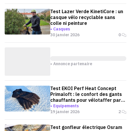
Test Lazer Verde KinetiCore : un
casque vélo recyclable sans
colle ni peinture
Casques
30 janvier 2026
0
Annonce partenaire
Test EKOI Perf Heat Concept
Primaloft : le confort des gants
chauffants pour vélotaffer par
grand froid
Equipements
19 janvier 2026
2
Test gonfleur électrique Osram