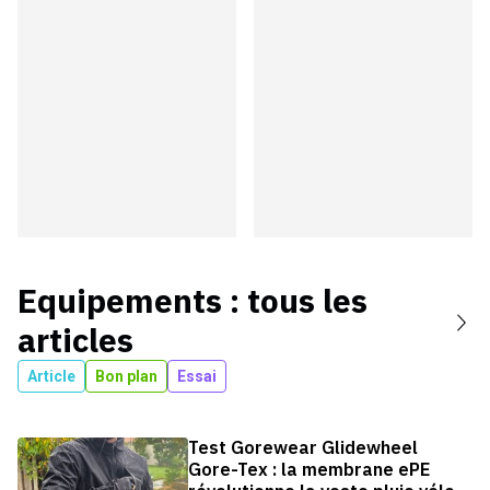
Equipements
: tous les
articles
Article
Bon plan
Essai
Test Gorewear Glidewheel
Gore-Tex : la membrane ePE