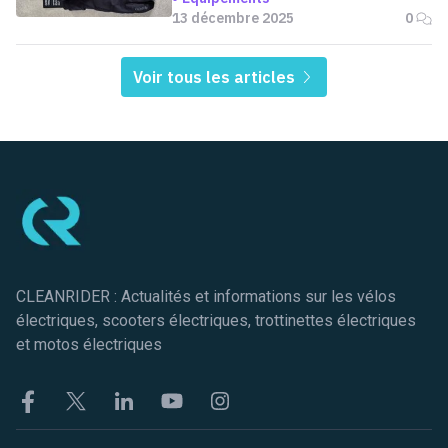
13 décembre 2025
0
Voir tous les articles
Pied de page
CLEANRIDER : Actualités et informations sur les vélos
électriques, scooters électriques, trottinettes électriques
et motos électriques
Facebook
Twitter
Linkekin
Youtube
Instagram