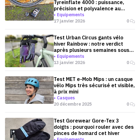
Tyreinflate 4000 : puissance,
précision et polyvalence au
quotidien
Equipements
17 janvier 2026
0
Test Urban Circus gants vélo
hiver Rainbow : notre verdict
après plusieurs semaines sous
la pluie et dans le froid
Equipements
13 janvier 2026
0
Test MET e-Mob Mips : un casque
vélo Mips très sécurisé et visible,
à prix mini
Casques
20 décembre 2025
0
Test Gorewear Gore-Tex 3
doigts : pourquoi rouler avec des
pinces de homard cet hiver
Equipements