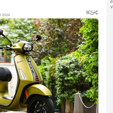
P
V
0
ût 2024