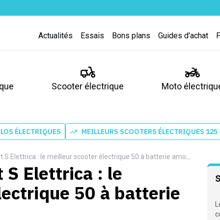
Actualités
Essais
Bons plans
Guides d'achat
ique
Scooter électrique
Moto électriqu
ÉLOS ÉLECTRIQUES
MEILLEURS SCOOTERS ÉLECTRIQUES 125
S Elettrica : le meilleur scooter électrique 50 à batterie amovible ?
S Elettrica : le
lectrique 50 à batterie
L
c