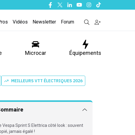
Facebook
Twitter
Linkedin
Youtube
Instagram
Tiktok
Pros
Vidéos
Newsletter
Forum
e
Microcar
Équipements
MEILLEURS VTT ÉLECTRIQUES 2026
Sommaire
e Vespa Sprint S Elettrica côté look : souvent
opié, jamais égalé !