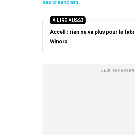
ses créanciers
.
À LIRE AUSSI
Accell : rien ne va plus pour le fa
Winora
La suite de votr