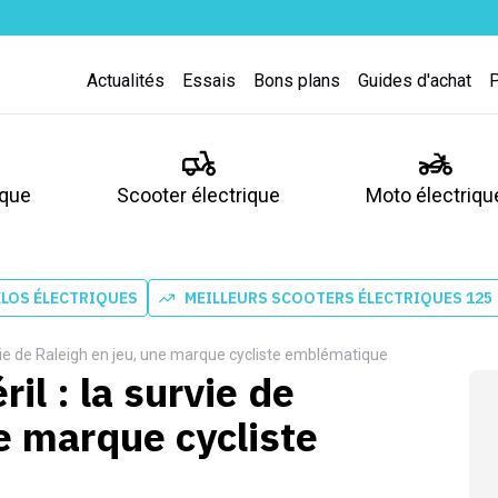
Actualités
Essais
Bons plans
Guides d'achat
ique
Scooter électrique
Moto électriqu
ÉLOS ÉLECTRIQUES
MEILLEURS SCOOTERS ÉLECTRIQUES 125
urvie de Raleigh en jeu, une marque cycliste emblématique
il : la survie de
e marque cycliste