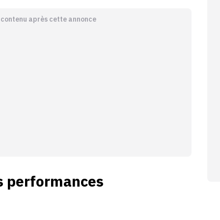
e contenu après cette annonce
es performances