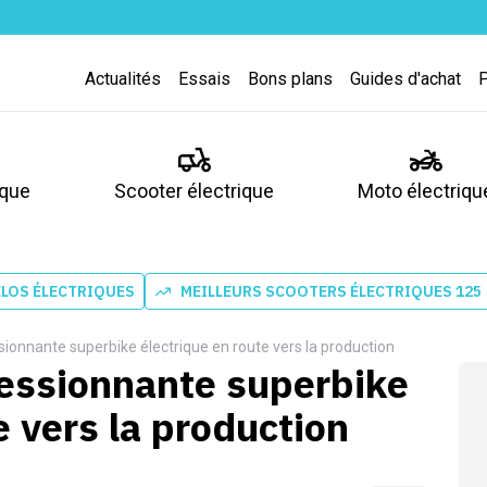
Actualités
Essais
Bons plans
Guides d'achat
ique
Scooter électrique
Moto électriqu
ÉLOS ÉLECTRIQUES
MEILLEURS SCOOTERS ÉLECTRIQUES 125
ssionnante superbike électrique en route vers la production
pressionnante superbike
e vers la production