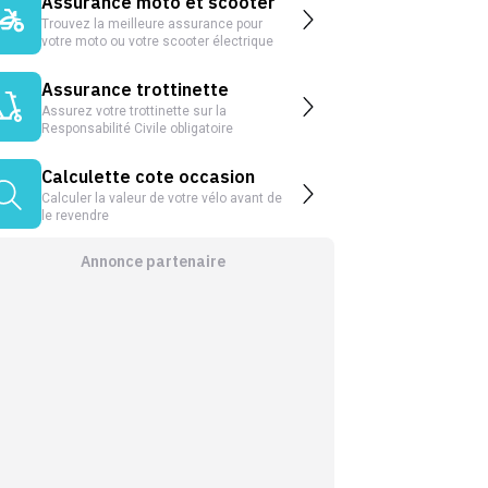
Assurance moto et scooter
Trouvez la meilleure assurance pour
votre moto ou votre scooter électrique
Assurance trottinette
Assurez votre trottinette sur la
Responsabilité Civile obligatoire
Calculette cote occasion
Calculer la valeur de votre vélo avant de
le revendre
Annonce partenaire