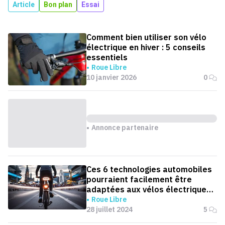
Article
Bon plan
Essai
Comment bien utiliser son vélo
électrique en hiver : 5 conseils
essentiels
Roue Libre
10 janvier 2026
0
Annonce partenaire
Ces 6 technologies automobiles
pourraient facilement être
adaptées aux vélos électriques
pour une meilleure sécurité
Roue Libre
28 juillet 2024
5