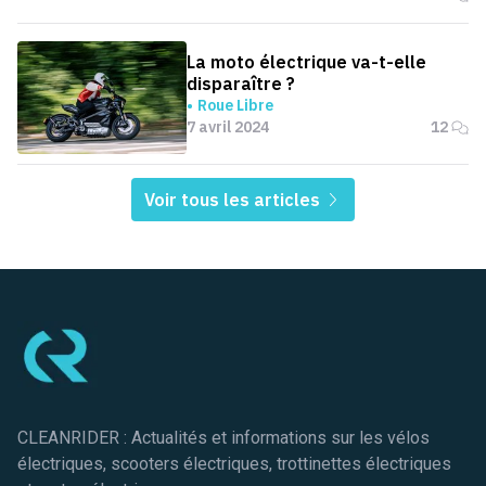
La moto électrique va-t-elle
disparaître ?
Roue Libre
7 avril 2024
12
Voir tous les articles
Pied de page
CLEANRIDER : Actualités et informations sur les vélos
électriques, scooters électriques, trottinettes électriques