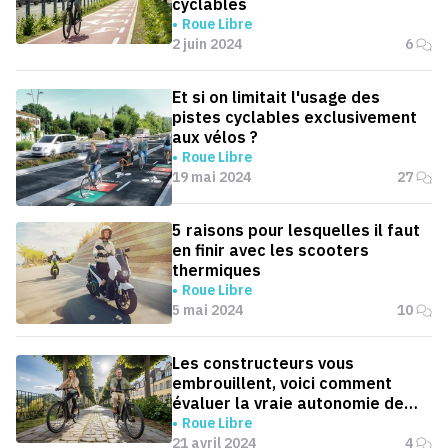
cyclables
Roue Libre
2 juin 2024
6
Et si on limitait l'usage des
pistes cyclables exclusivement
aux vélos ?
Roue Libre
19 mai 2024
27
5 raisons pour lesquelles il faut
en finir avec les scooters
thermiques
Roue Libre
5 mai 2024
10
Les constructeurs vous
embrouillent, voici comment
évaluer la vraie autonomie de
votre vélo électrique
Roue Libre
21 avril 2024
4