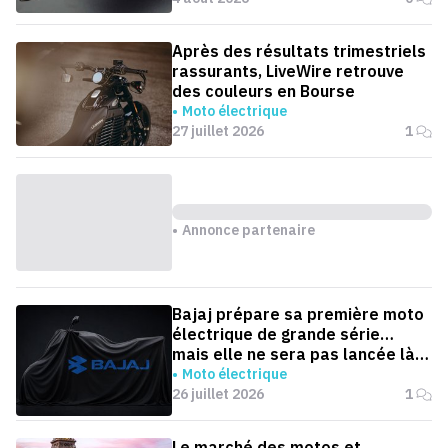
Après des résultats trimestriels
rassurants, LiveWire retrouve
des couleurs en Bourse
Moto électrique
27 juillet 2026
1
Annonce partenaire
Bajaj prépare sa première moto
électrique de grande série…
mais elle ne sera pas lancée là
où on l'attend
Moto électrique
26 juillet 2026
1
Le marché des motos et