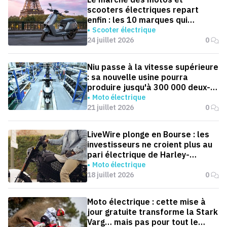
scooters électriques repart
enfin : les 10 marques qui
dominent la France
Scooter électrique
24 juillet 2026
0
Niu passe à la vitesse supérieure
: sa nouvelle usine pourra
produire jusqu'à 300 000 deux-
roues électriques par an
Moto électrique
21 juillet 2026
0
LiveWire plonge en Bourse : les
investisseurs ne croient plus au
pari électrique de Harley-
Davidson
Moto électrique
18 juillet 2026
0
Moto électrique : cette mise à
jour gratuite transforme la Stark
Varg… mais pas pour tout le