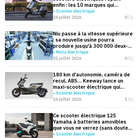
enfin : les 10 marques qui
dominent la France
Scooter électrique
24 juillet 2026
0
Niu passe à la vitesse supérieure
: sa nouvelle usine pourra
produire jusqu'à 300 000 deux-
roues électriques par an
Moto électrique
21 juillet 2026
0
180 km d'autonomie, caméra de
recul, ABS… Keeway lance un
maxi-scooter électrique qui
défie le BMW CE 04
Scooter électrique
16 juillet 2026
1
Ce scooter électrique 125
Yamaha à batteries amovibles
que vous ne verrez (sans doute)
jamais en Europe
Scooter électrique