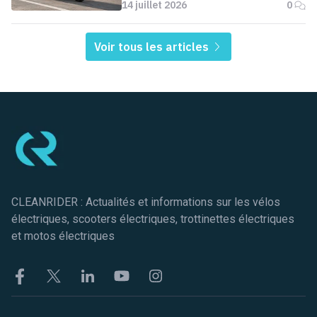
14 juillet 2026
0
Voir tous les articles
Pied de page
CLEANRIDER : Actualités et informations sur les vélos
électriques, scooters électriques, trottinettes électriques
et motos électriques
Facebook
Twitter
Linkekin
Youtube
Instagram