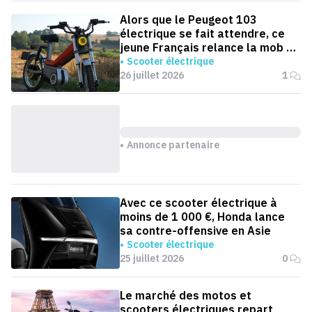
Alors que le Peugeot 103
électrique se fait attendre, ce
jeune Français relance la mob en
version électrique
Scooter électrique
26 juillet 2026
1
Annonce partenaire
Avec ce scooter électrique à
moins de 1 000 €, Honda lance
sa contre-offensive en Asie
Scooter électrique
25 juillet 2026
0
Le marché des motos et
scooters électriques repart