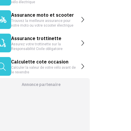
vélo électrique
Assurance moto et scooter
Trouvez la meilleure assurance pour
votre moto ou votre scooter électrique
Assurance trottinette
Assurez votre trottinette sur la
Responsabilité Civile obligatoire
Calculette cote occasion
Calculer la valeur de votre vélo avant de
le revendre
Annonce partenaire