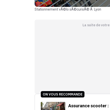
stationnement vÃ©lo sÃ©curisÃ© Ã Lyon
La suite de votr
ON VOUS RECOMMANDE
Assurance scooter : 