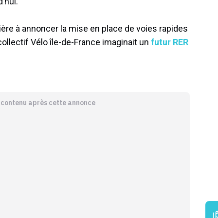
’hui.
ière à annoncer la mise en place de voies rapides
 collectif Vélo île-de-France imaginait un
futur RER
e contenu après cette annonce