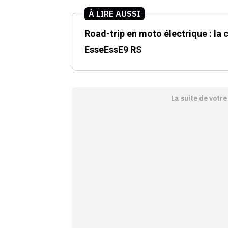
À LIRE AUSSI
Road-trip en moto électrique : la
EsseEssE9 RS
La suite de votr