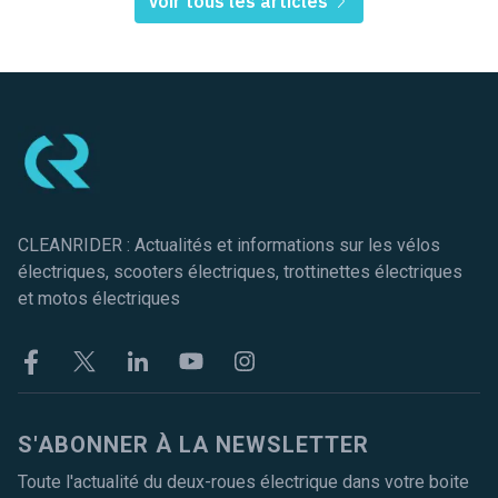
Voir tous les articles
Pied de page
CLEANRIDER : Actualités et informations sur les vélos
électriques, scooters électriques, trottinettes électriques
et motos électriques
Facebook
Twitter
Linkekin
Youtube
Instagram
S'ABONNER À LA NEWSLETTER
Toute l'actualité du deux-roues électrique dans votre boite