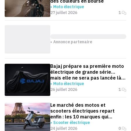
des couleurs en Bourse
Moto électrique
27 juillet 2026
1
Annonce partenaire
Bajaj prépare sa première moto
électrique de grande série…
mais elle ne sera pas lancée là
où on l'attend
Moto électrique
26 juillet 2026
1
Le marché des motos et
scooters électriques repart
enfin : les 10 marques qui
dominent la France
Scooter électrique
24 juillet 2026
0