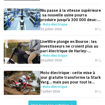
Niu passe à la vitesse supérieure
: sa nouvelle usine pourra
produire jusqu'à 300 000 deux-
roues électriques par an
Moto électrique
21 juillet 2026
0
LiveWire plonge en Bourse : les
investisseurs ne croient plus au
pari électrique de Harley-
Davidson
Moto électrique
18 juillet 2026
0
Moto électrique : cette mise à
jour gratuite transforme la Stark
Varg… mais pas pour tout le
monde
Moto électrique
7 juillet 2026
0