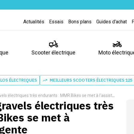
Actualités
Essais
Bons plans
Guides d'achat
ique
Scooter électrique
Moto électriqu
ÉLOS ÉLECTRIQUES
MEILLEURS SCOOTERS ÉLECTRIQUES 125
 électriques très endurants : MMR Bikes se met à l'assistance intelligente
gravels électriques très
ikes se met à
igente