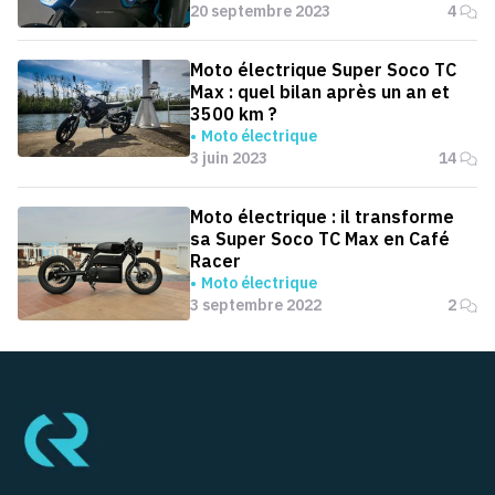
20 septembre 2023
4
Moto électrique Super Soco TC
Max : quel bilan après un an et
3500 km ?
Moto électrique
3 juin 2023
14
Moto électrique : il transforme
sa Super Soco TC Max en Café
Racer
Moto électrique
3 septembre 2022
2
Pied de page