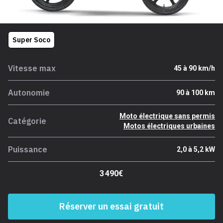
Super Soco
Vitesse max
45 à 90 km/h
Autonomie
90 à 100 km
Moto électrique sans permis
Catégorie
Motos électriques urbaines
Puissance
2,0 à 5,2 kW
3 490€
Réserver un essai gratuit