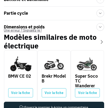
Partie cycle
Dimensions et poids
Une erreur ? Signalez-le !
Modèles similaires de
moto
électrique
BMW CE 02
Brekr Model B
Super Soco TC Wan
BMW CE 02
Brekr Model
Super Soco
B
TC
Wanderer
Voir la fiche
Voir la fiche
Voir la fiche
Soyez le premier à écrire un commentaire